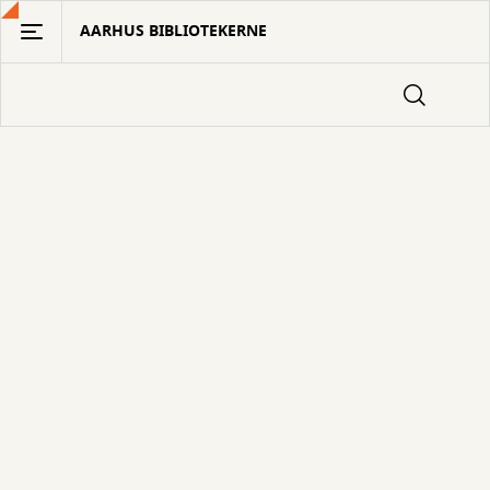
Gå
AARHUS BIBLIOTEKERNE
til
hovedindhold