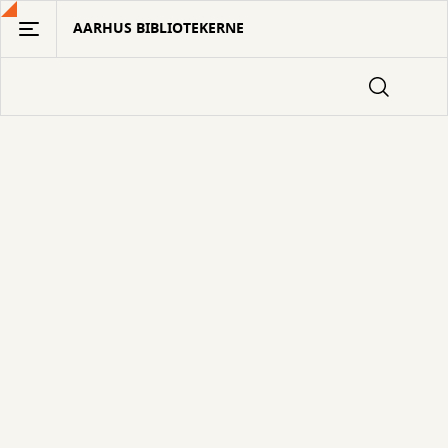
Gå
AARHUS BIBLIOTEKERNE
til
hovedindhold