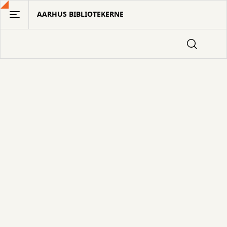
Gå
AARHUS BIBLIOTEKERNE
til
hovedindhold