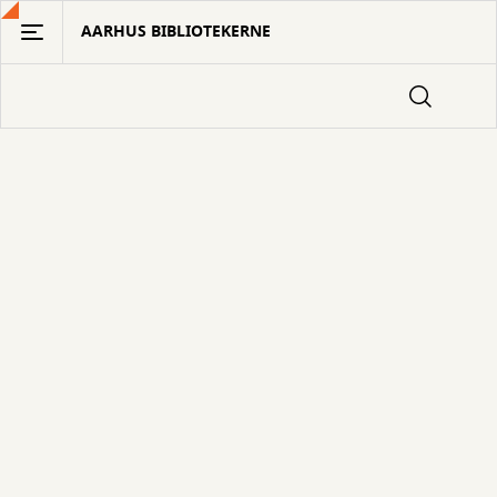
Gå
AARHUS BIBLIOTEKERNE
til
hovedindhold