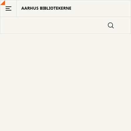
Gå
AARHUS BIBLIOTEKERNE
til
hovedindhold