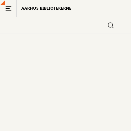
Gå
AARHUS BIBLIOTEKERNE
til
hovedindhold