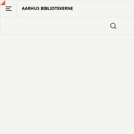
Gå
AARHUS BIBLIOTEKERNE
til
hovedindhold