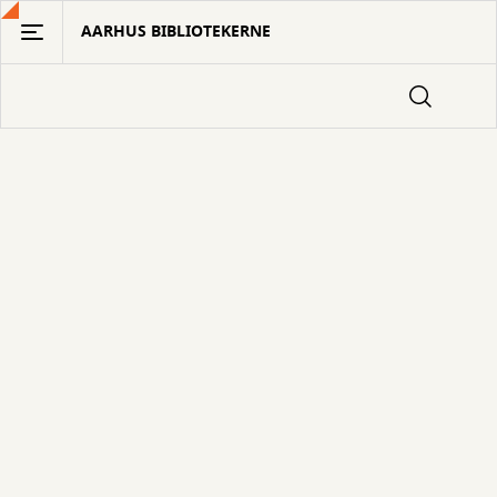
Gå
AARHUS BIBLIOTEKERNE
til
hovedindhold