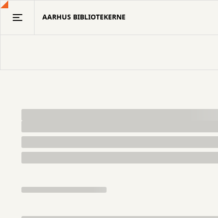
Gå
AARHUS BIBLIOTEKERNE
til
hovedindhold