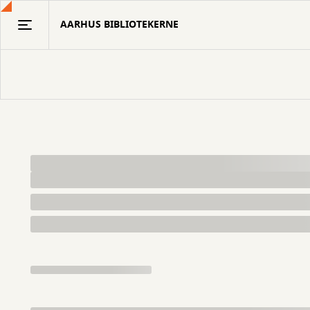
Gå
AARHUS BIBLIOTEKERNE
til
hovedindhold