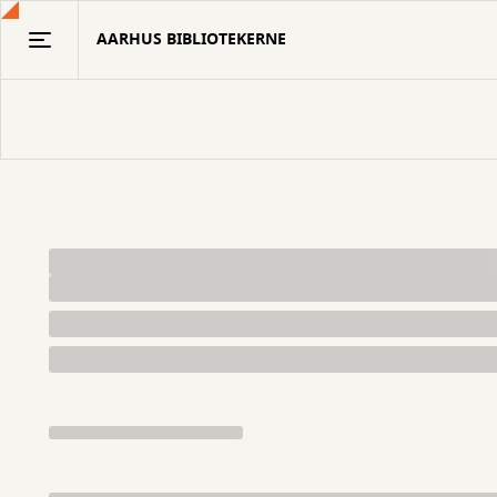
Gå
AARHUS BIBLIOTEKERNE
til
hovedindhold