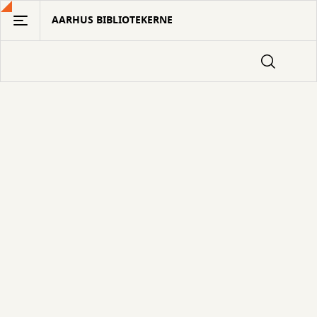
Gå
AARHUS BIBLIOTEKERNE
til
hovedindhold