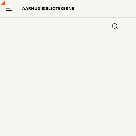
Gå
AARHUS BIBLIOTEKERNE
til
hovedindhold