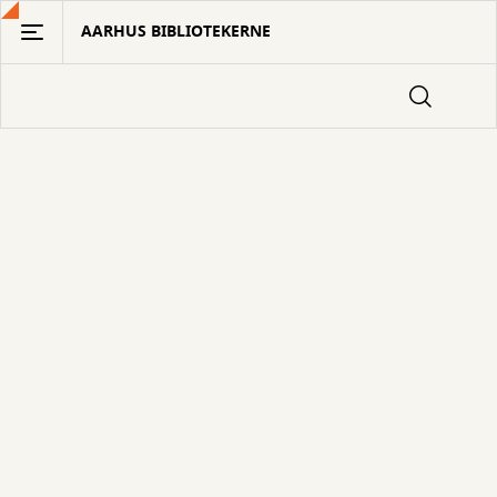
Gå
AARHUS BIBLIOTEKERNE
til
hovedindhold