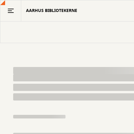
Gå
AARHUS BIBLIOTEKERNE
til
hovedindhold