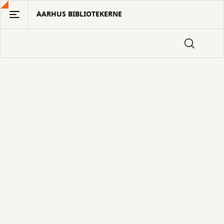
Gå
AARHUS BIBLIOTEKERNE
til
hovedindhold