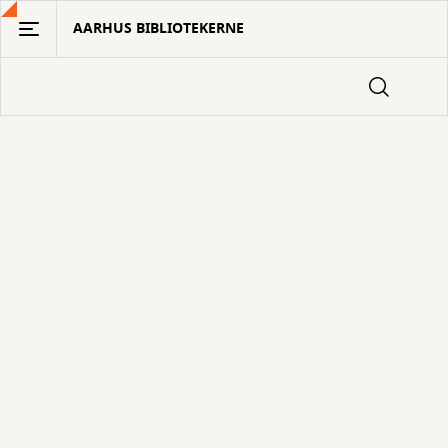
Gå
AARHUS BIBLIOTEKERNE
til
hovedindhold