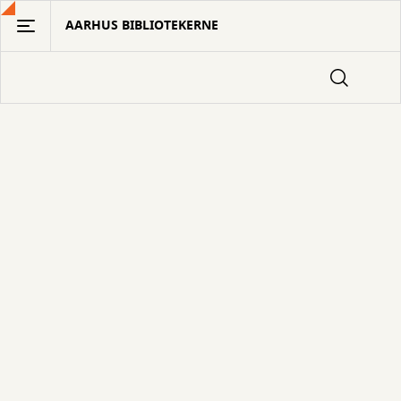
Gå
AARHUS BIBLIOTEKERNE
til
hovedindhold