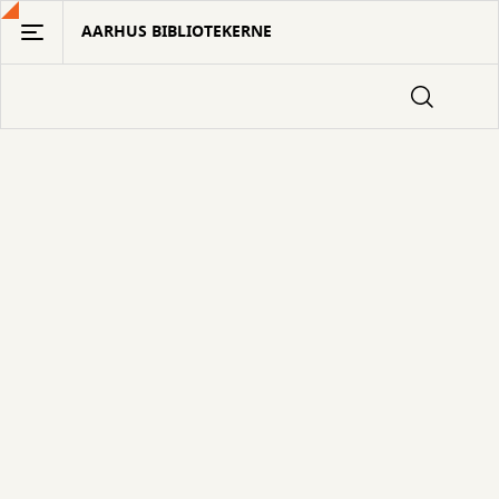
Gå
AARHUS BIBLIOTEKERNE
til
hovedindhold