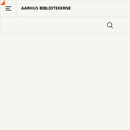
Gå
AARHUS BIBLIOTEKERNE
til
hovedindhold