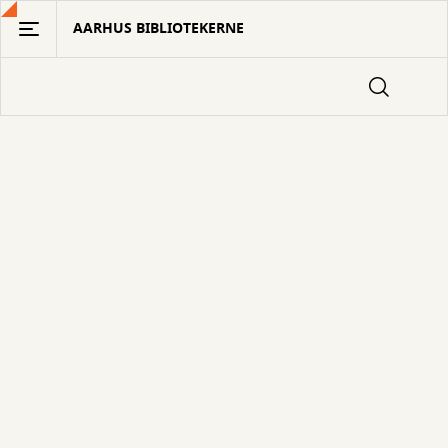
Gå
AARHUS BIBLIOTEKERNE
til
hovedindhold