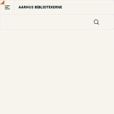
Gå
AARHUS BIBLIOTEKERNE
til
hovedindhold