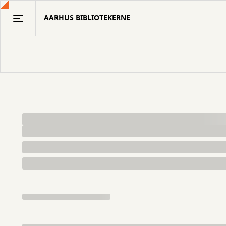
Gå
AARHUS BIBLIOTEKERNE
til
hovedindhold