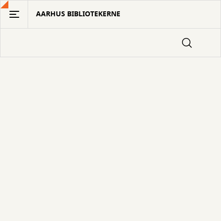
Gå
AARHUS BIBLIOTEKERNE
til
hovedindhold