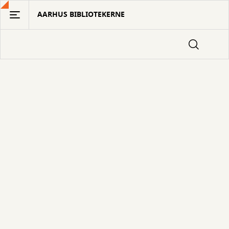
Gå
AARHUS BIBLIOTEKERNE
til
hovedindhold