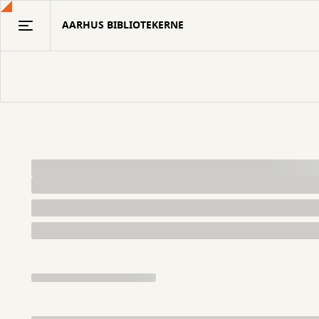
Gå
AARHUS BIBLIOTEKERNE
til
hovedindhold