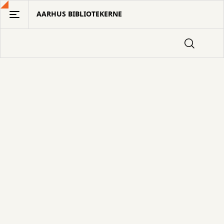
Gå
AARHUS BIBLIOTEKERNE
til
hovedindhold