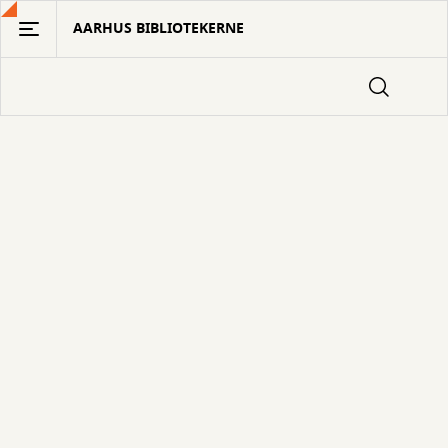
Gå
AARHUS BIBLIOTEKERNE
til
hovedindhold