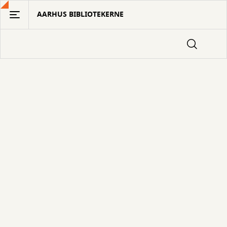
Gå
AARHUS BIBLIOTEKERNE
til
hovedindhold