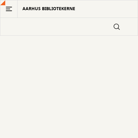
Gå
AARHUS BIBLIOTEKERNE
til
hovedindhold