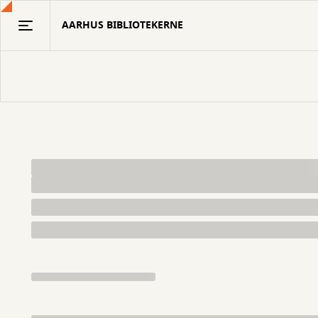
Gå
AARHUS BIBLIOTEKERNE
til
hovedindhold