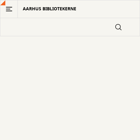
Gå
AARHUS BIBLIOTEKERNE
til
hovedindhold