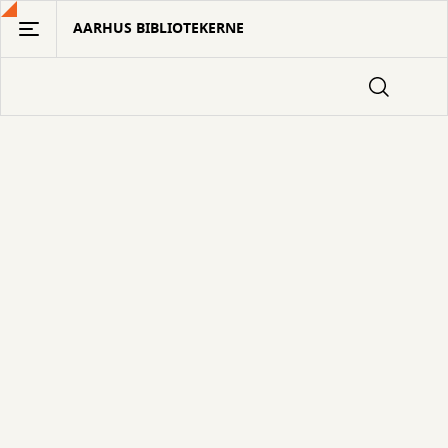
Gå
AARHUS BIBLIOTEKERNE
til
hovedindhold