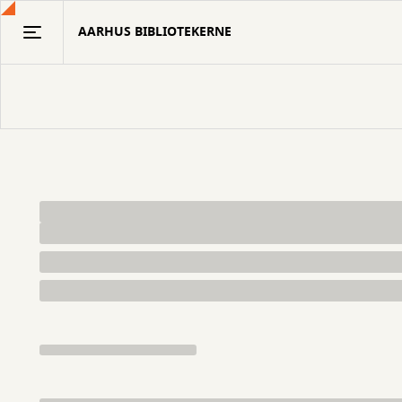
Gå
AARHUS BIBLIOTEKERNE
til
hovedindhold