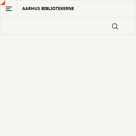
Gå
AARHUS BIBLIOTEKERNE
til
hovedindhold