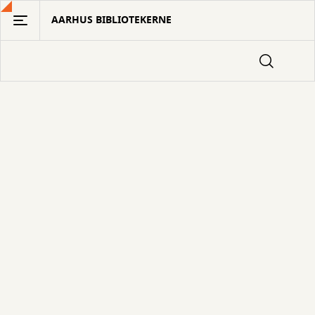
Gå
AARHUS BIBLIOTEKERNE
til
hovedindhold