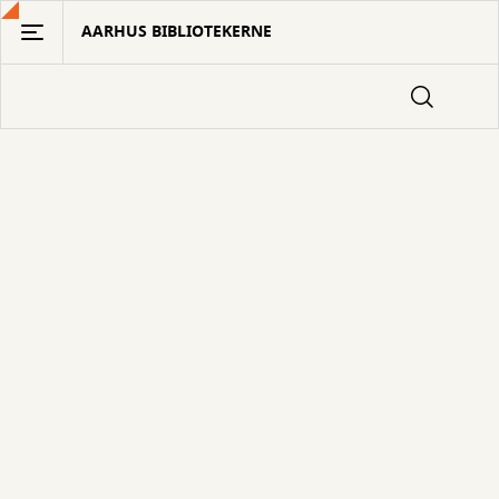
Gå
AARHUS BIBLIOTEKERNE
til
hovedindhold