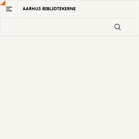
Gå
AARHUS BIBLIOTEKERNE
til
hovedindhold