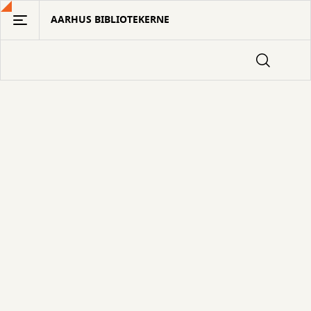
Gå
AARHUS BIBLIOTEKERNE
til
hovedindhold