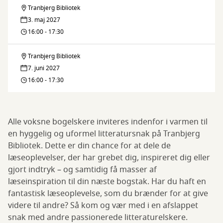
Tranbjerg Bibliotek
Litteratursnakken
3. maj 2027
16:00 - 17:30
Tranbjerg Bibliotek
Litteratursnakken
7. juni 2027
16:00 - 17:30
Alle voksne bogelskere inviteres indenfor i varmen til
en hyggelig og uformel litteratursnak på Tranbjerg
Bibliotek. Dette er din chance for at dele de
læseoplevelser, der har grebet dig, inspireret dig eller
gjort indtryk – og samtidig få masser af
læseinspiration til din næste bogstak. Har du haft en
fantastisk læseoplevelse, som du brænder for at give
videre til andre? Så kom og vær med i en afslappet
snak med andre passionerede litteraturelskere.