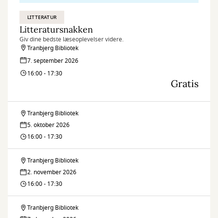
LITTERATUR
Litteratursnakken
Giv dine bedste læseoplevelser videre.
Tranbjerg Bibliotek
7. september 2026
16:00 - 17:30
Gratis
Tranbjerg Bibliotek
Litteratursnakken
5. oktober 2026
16:00 - 17:30
Tranbjerg Bibliotek
Litteratursnakken
2. november 2026
16:00 - 17:30
Tranbjerg Bibliotek
Litteratursnakken