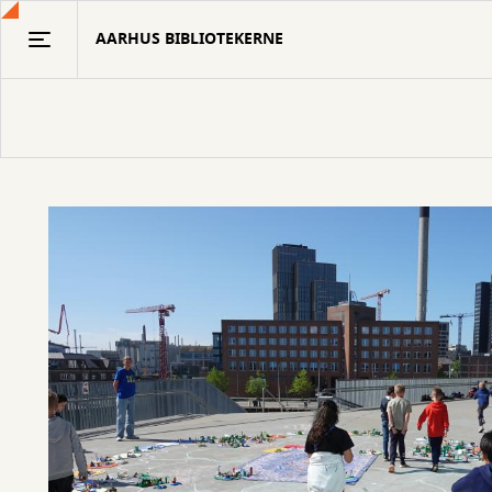
Gå
AARHUS BIBLIOTEKERNE
til
hovedindhold
Playful
Library
Network