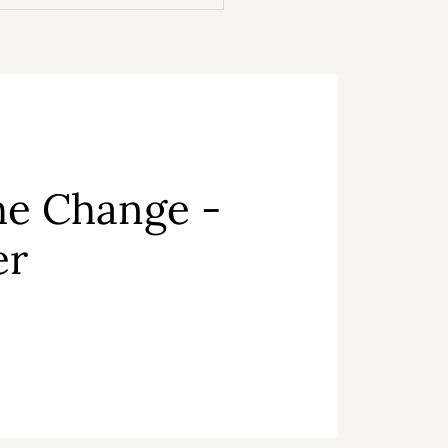
he Change -
er