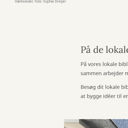
Værkstedet. Foto: Sophie Dreijer
På de lokal
På vores lokale bib
sammen arbejder me
Besøg dit lokale bi
at bygge idéer til 