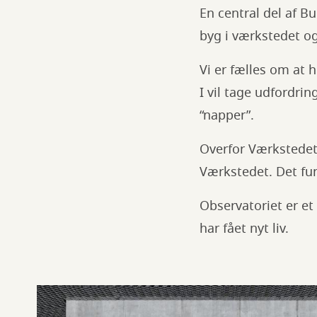
En central del af Bu
byg i værkstedet og
Vi er fælles om at 
I vil tage udfordri
“napper”.
Overfor Værkstedet 
Værkstedet. Det fu
Observatoriet er e
har fået nyt liv.