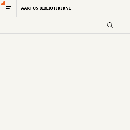
Gå
AARHUS BIBLIOTEKERNE
til
hovedindhold