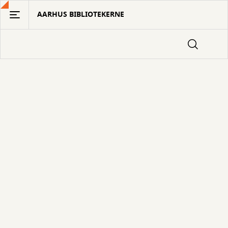
Gå
AARHUS BIBLIOTEKERNE
til
hovedindhold