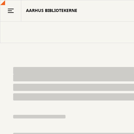
Gå
AARHUS BIBLIOTEKERNE
til
hovedindhold