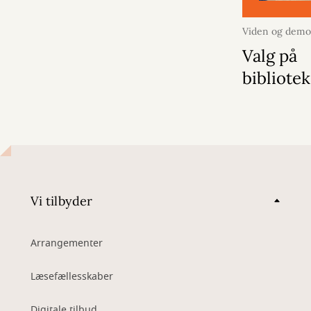
Viden og demo
2026
Valg på
bibliotek
Vi tilbyder
Arrangementer
Læsefællesskaber
Digitale tilbud