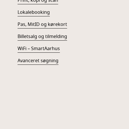
Print, kopi og scan
Lokalebooking
Pas, MitID og kørekort
Billetsalg og tilmelding
WiFi – SmartAarhus
Avanceret søgning