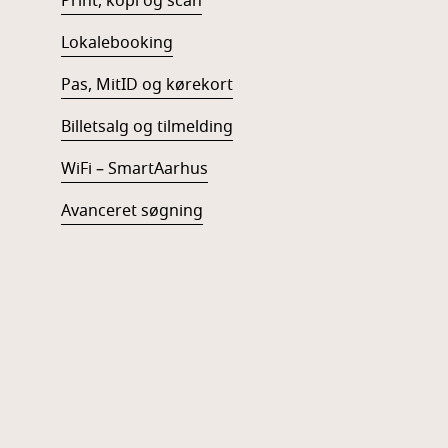
Print, kopi og scan
Lokalebooking
Pas, MitID og kørekort
Billetsalg og tilmelding
WiFi – SmartAarhus
Avanceret søgning